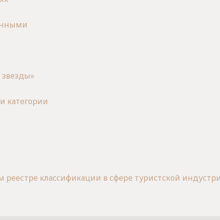
анными
 звезды»
и категории
м реестре классификации в сфере туристской индустр