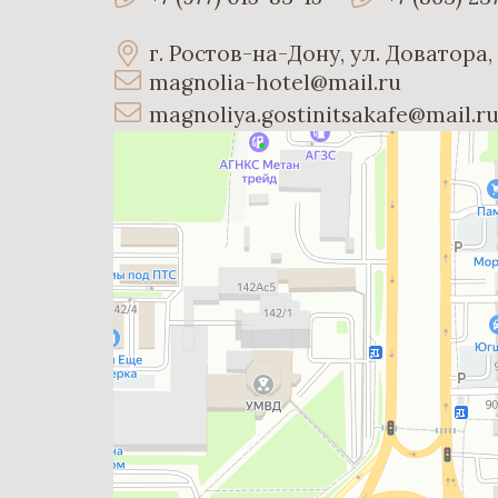
г. Ростов-на-Дону, ул. Доватора,
magnolia-hotel@mail.ru
magnoliya.gostinitsakafe@mail.
Магнолия
Гостиница в Ростове‑на‑Дону