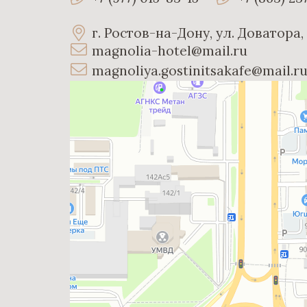
г. Ростов-на-Дону, ул. Доватора,
magnolia-hotel@mail.ru
magnoliya.gostinitsakafe@mail.
Магнолия
Гостиница в Ростове‑на‑Дону